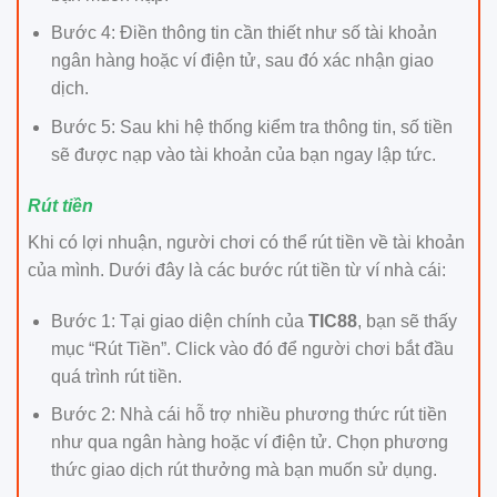
Bước 4: Điền thông tin cần thiết như số tài khoản
ngân hàng hoặc ví điện tử, sau đó xác nhận giao
dịch.
Bước 5: Sau khi hệ thống kiểm tra thông tin, số tiền
sẽ được nạp vào tài khoản của bạn ngay lập tức.
Rút tiền
Khi có lợi nhuận, người chơi có thể rút tiền về tài khoản
của mình. Dưới đây là các bước rút tiền từ ví nhà cái:
Bước 1: Tại giao diện chính của
TIC88
, bạn sẽ thấy
mục “Rút Tiền”. Click vào đó để người chơi bắt đầu
quá trình rút tiền.
Bước 2: Nhà cái hỗ trợ nhiều phương thức rút tiền
như qua ngân hàng hoặc ví điện tử. Chọn phương
thức giao dịch rút thưởng mà bạn muốn sử dụng.