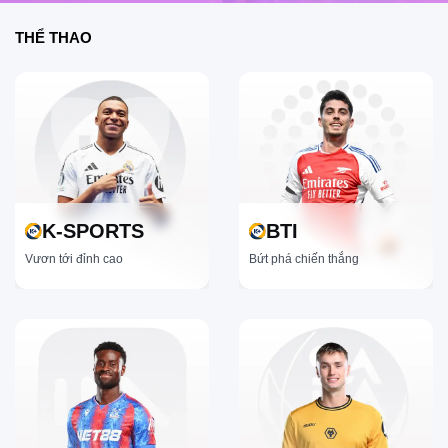
THỂ THAO
K-SPORTS
BTI
Vươn tới đỉnh cao
Bứt phá chiến thắng