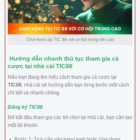
Chơi keno tại TIC 88 với cơ hội trúng lớn cao
Hướng dẫn nhanh thủ tục tham gia cá
cược tại nhà cái TIC88
Nếu bạn đang tìm hiểu cách tham gia cá cược tại
TIC88
, nhà cái sẽ hướng dẫn bạn từng bước một cách
chi tiết và nhanh chóng.
Đăng ký TIC88
Để bắt đầu tham gia các trò chơi tại nhà cái, bạn cần tạo
một tài khoản.
Bước 1: Truy cập vào trang web hoặc ứng dụng