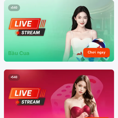
540
Bầu Cua
Chơi ngay
540