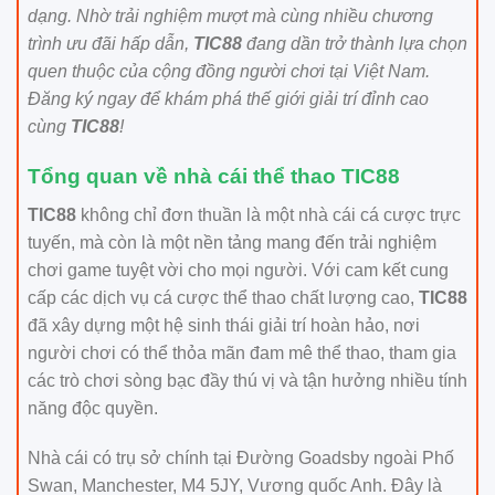
dạng. Nhờ trải nghiệm mượt mà cùng nhiều chương
trình ưu đãi hấp dẫn,
TIC88
đang dần trở thành lựa chọn
quen thuộc của cộng đồng người chơi tại Việt Nam.
Đăng ký ngay để khám phá thế giới giải trí đỉnh cao
cùng
TIC88
!
Tổng quan về nhà cái thể thao TIC88
TIC88
không chỉ đơn thuần là một nhà cái cá cược trực
tuyến, mà còn là một nền tảng mang đến trải nghiệm
chơi game tuyệt vời cho mọi người. Với cam kết cung
cấp các dịch vụ cá cược thể thao chất lượng cao,
TIC88
đã xây dựng một hệ sinh thái giải trí hoàn hảo, nơi
người chơi có thể thỏa mãn đam mê thể thao, tham gia
các trò chơi sòng bạc đầy thú vị và tận hưởng nhiều tính
năng độc quyền.
Nhà cái có trụ sở chính tại Đường Goadsby ngoài Phố
Swan, Manchester, M4 5JY, Vương quốc Anh. Đây là