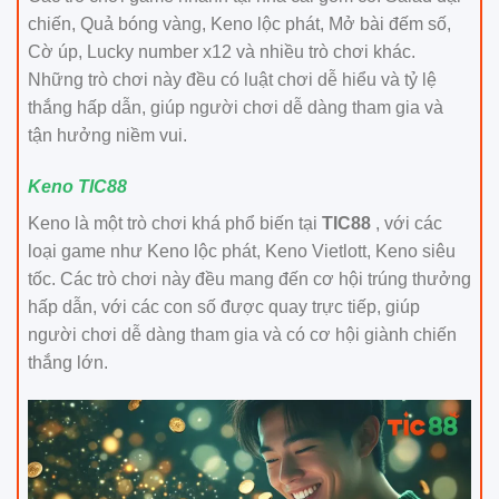
chiến, Quả bóng vàng, Keno lộc phát, Mở bài đếm số,
Cờ úp, Lucky number x12 và nhiều trò chơi khác.
Những trò chơi này đều có luật chơi dễ hiểu và tỷ lệ
thắng hấp dẫn, giúp người chơi dễ dàng tham gia và
tận hưởng niềm vui.
Keno TIC88
Keno là một trò chơi khá phổ biến tại
TIC88
, với các
loại game như Keno lộc phát, Keno Vietlott, Keno siêu
tốc. Các trò chơi này đều mang đến cơ hội trúng thưởng
hấp dẫn, với các con số được quay trực tiếp, giúp
người chơi dễ dàng tham gia và có cơ hội giành chiến
thắng lớn.