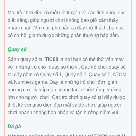
Mỗi trò chơi đều có một cốt truyện và các tính năng đặc
biệt riêng, giúp người chơi không bao giờ cảm thấy
nhàm chán. Với các pha bắn cá đầy thử thách, bạn sẽ
có cơ hội giành được những phần thưởng hấp dẫn.
Quay số
Sảnh quay số tại
TIC88
là nơi bạn có thể thử vận may
với những trò chơi quay số thú vị. Các trò chơi quay số
tại đây gồm có Quay số 1, Quay số 2, Quay số 5, ATOM
và Numbers game. Đây là những trò chơi đơn giản
nhưng cực kỳ hấp dẫn, mang lại cơ hội trúng thưởng
lớn cho người chơi. Các trò chơi quay số tại đây được
thiết kế với giao diện đẹp mắt và dễ chơi, giúp người
chơi nhanh chóng hòa nhập và tận hưởng niềm vui.
Đá gà