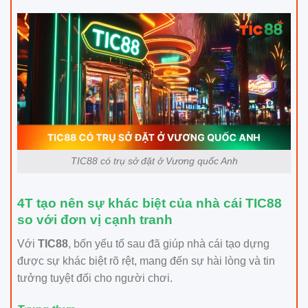
TIC88 có trụ sở đặt ở Vương quốc Anh
4T tạo nên sự khác biệt của nhà cái TIC88
so với đơn vị cạnh tranh
Với
TIC88
, bốn yếu tố sau đã giúp nhà cái tạo dựng
được sự khác biệt rõ rệt, mang đến sự hài lòng và tin
tưởng tuyệt đối cho người chơi.