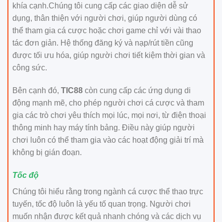
khía cạnh.Chúng tôi cung cấp các giao diện dễ sử
dụng, thân thiện với người chơi, giúp người dùng có
thể tham gia cá cược hoặc chơi game chỉ với vài thao
tác đơn giản. Hệ thống đăng ký và nạp/rút tiền cũng
được tối ưu hóa, giúp người chơi tiết kiệm thời gian và
công sức.
Bên cạnh đó,
TIC88
còn cung cấp các ứng dụng di
động mạnh mẽ, cho phép người chơi cá cược và tham
gia các trò chơi yêu thích mọi lúc, mọi nơi, từ điện thoại
thông minh hay máy tính bảng. Điều này giúp người
chơi luôn có thể tham gia vào các hoạt động giải trí mà
không bị gián đoạn.
Tốc độ
Chúng tôi hiểu rằng trong ngành cá cược thể thao trực
tuyến, tốc độ luôn là yếu tố quan trọng. Người chơi
muốn nhận được kết quả nhanh chóng và các dịch vụ