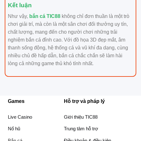
Kết luận
Như vậy,
bắn cá TIC88
không chỉ đơn thuần là một trò
chơi giải trí, mà còn là một sân chơi đổi thưởng uy tín,
chất lượng, mang đến cho người chơi những trải
nghiệm bắn cá đỉnh cao. Với đồ họa 3D đẹp mắt, âm
thanh sống động, hệ thống cá và vũ khí đa dạng, cùng
nhiều chủ đề hấp dẫn, bắn cá chắc chắn sẽ làm hài
lòng cả những game thủ khó tính nhất.
Games
Hỗ trợ và pháp lý
Live Casino
Giới thiệu TIC88
Nổ hũ
Trung tâm hỗ trợ
Bắn cá
Điều khoản & điều kiện