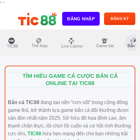
Bỏ
"
"
qua
ĐĂNG NHẬP
ĐĂNG KÝ
nội
dung
Thể thao
Game bài
Bắn c
TIC88
Live Casino
TÌM HIỂU GAME CÁ CƯỢC BẮN CÁ
ONLINE TẠI TIC88
Bắn cá TIC88
đang tạo nên “cơn sốt” trong cộng đồng
game thủ, trở thành tựa game bắn cá đổi thưởng được
săn đón nhất năm 2025. Sở hữu đồ họa đỉnh cao, âm
thanh chân thực, lối chơi lôi cuốn và cơ hội rinh thưởng
cực lớn,
TIC88
hứa hẹn mang đến cho bạn những trải