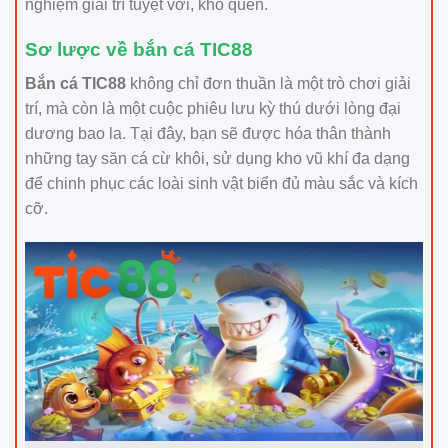
nghiệm giải trí tuyệt vời, khó quên.
Sơ lược về bắn cá TIC88
Bắn cá TIC88
không chỉ đơn thuần là một trò chơi giải
trí, mà còn là một cuộc phiêu lưu kỳ thú dưới lòng đại
dương bao la. Tại đây, bạn sẽ được hóa thân thành
những tay săn cá cừ khôi, sử dụng kho vũ khí đa dạng
để chinh phục các loài sinh vật biển đủ màu sắc và kích
cỡ.