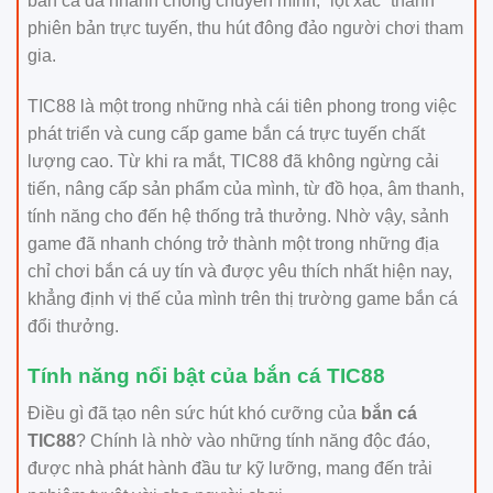
bắn cá đã nhanh chóng chuyển mình, “lột xác” thành
phiên bản trực tuyến, thu hút đông đảo người chơi tham
gia.
TIC88 là một trong những nhà cái tiên phong trong việc
phát triển và cung cấp game bắn cá trực tuyến chất
lượng cao. Từ khi ra mắt, TIC88 đã không ngừng cải
tiến, nâng cấp sản phẩm của mình, từ đồ họa, âm thanh,
tính năng cho đến hệ thống trả thưởng. Nhờ vậy, sảnh
game đã nhanh chóng trở thành một trong những địa
chỉ chơi bắn cá uy tín và được yêu thích nhất hiện nay,
khẳng định vị thế của mình trên thị trường game bắn cá
đổi thưởng.
Tính năng nổi bật của bắn cá TIC88
Điều gì đã tạo nên sức hút khó cưỡng của
bắn cá
TIC88
? Chính là nhờ vào những tính năng độc đáo,
được nhà phát hành đầu tư kỹ lưỡng, mang đến trải