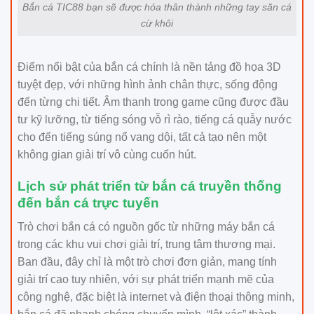
Bắn cá TIC88 bạn sẽ được hóa thân thành những tay săn cá
cừ khôi
Điểm nổi bật của bắn cá chính là nền tảng đồ họa 3D
tuyệt đẹp, với những hình ảnh chân thực, sống động
đến từng chi tiết. Âm thanh trong game cũng được đầu
tư kỹ lưỡng, từ tiếng sóng vỗ rì rào, tiếng cá quẫy nước
cho đến tiếng súng nổ vang dội, tất cả tạo nên một
không gian giải trí vô cùng cuốn hút.
Lịch sử phát triển từ bắn cá truyền thống
đến bắn cá trực tuyến
Trò chơi bắn cá có nguồn gốc từ những máy bắn cá
trong các khu vui chơi giải trí, trung tâm thương mại.
Ban đầu, đây chỉ là một trò chơi đơn giản, mang tính
giải trí cao tuy nhiên, với sự phát triển mạnh mẽ của
công nghệ, đặc biệt là internet và điện thoại thông minh,