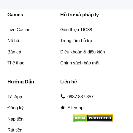
Games
Hỗ trợ và pháp lý
Live Casino
Giới thiệu TIC88
Nổ hũ
Trung tâm hỗ trợ
Bắn cá
Điều khoản & điều kiện
Thể thao
Chính sách bảo mật
Hướng Dẫn
Liên hệ
Tải App
0987.887.357
Đăng ký
Sitemap
Nạp tiền
Rút tiền