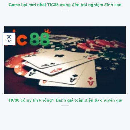
Game bài mới nhất TIC88 mang đến trải nghiệm đỉnh cao
30
Th1
TIC88 có uy tín không? Đánh giá toàn diện từ chuyên gia