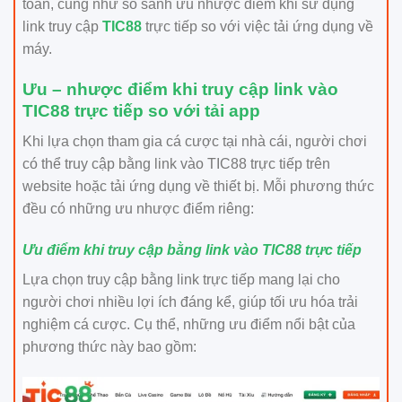
toàn, cũng như so sánh ưu nhược điểm khi sử dụng
link truy cập
TIC88
trực tiếp so với việc tải ứng dụng về
máy.
Ưu – nhược điểm khi truy cập link vào
TIC88 trực tiếp so với tải app
Khi lựa chọn tham gia cá cược tại nhà cái, người chơi
có thể truy cập bằng link vào TIC88 trực tiếp trên
website hoặc tải ứng dụng về thiết bị. Mỗi phương thức
đều có những ưu nhược điểm riêng:
Ưu điểm khi truy cập bằng link vào TIC88 trực tiếp
Lựa chọn truy cập bằng link trực tiếp mang lại cho
người chơi nhiều lợi ích đáng kể, giúp tối ưu hóa trải
nghiệm cá cược. Cụ thể, những ưu điểm nổi bật của
phương thức này bao gồm: