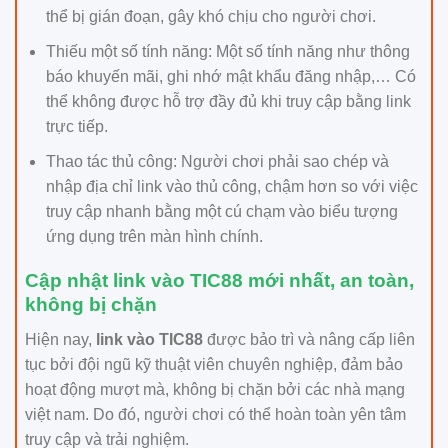
thể bị gián đoạn, gây khó chịu cho người chơi.
Thiếu một số tính năng: Một số tính năng như thông
báo khuyến mãi, ghi nhớ mật khẩu đăng nhập,… Có
thể không được hỗ trợ đầy đủ khi truy cập bằng link
trực tiếp.
Thao tác thủ công: Người chơi phải sao chép và
nhập địa chỉ link vào thủ công, chậm hơn so với việc
truy cập nhanh bằng một cú chạm vào biểu tượng
ứng dụng trên màn hình chính.
Cập nhật link vào TIC88 mới nhất, an toàn,
không bị chặn
Hiện nay,
link vào TIC88
được bảo trì và nâng cấp liên
tục bởi đội ngũ kỹ thuật viên chuyên nghiệp, đảm bảo
hoạt động mượt mà, không bị chặn bởi các nhà mạng
việt nam. Do đó, người chơi có thể hoàn toàn yên tâm
truy cập và trải nghiệm.