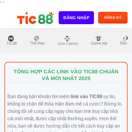
Bỏ
"
"
qua
ĐĂNG NHẬP
ĐĂNG KÝ
nội
dung
Thể thao
Game bài
Bắn c
TIC88
Live Casino
TỔNG HỢP CÁC LINK VÀO TIC88 CHUẨN
VÀ MỚI NHẤT 2025
Bạn đang băn khoăn tìm kiếm
link vào TIC88
uy tín,
không bị chặn để thỏa mãn đam mê cá cược? Đừng lo,
chúng tôi sẽ cung cấp ngay cho bạn link truy cập nhà
cái mới nhất, được cập nhật thường xuyên. Hơn thế
nữa, bạn sẽ được hướng dẫn chi tiết cách truy cập an