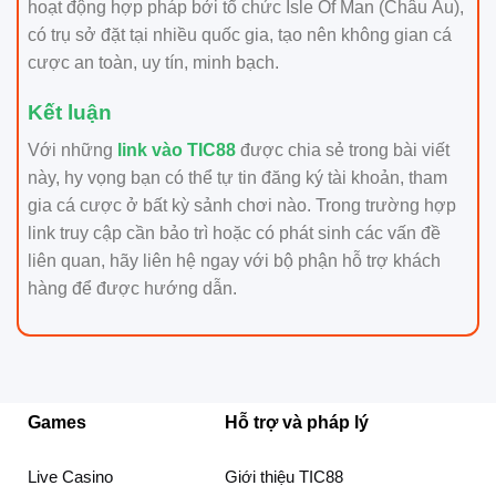
hoạt động hợp pháp bởi tổ chức Isle Of Man (Châu Âu),
có trụ sở đặt tại nhiều quốc gia, tạo nên không gian cá
cược an toàn, uy tín, minh bạch.
Kết luận
Với những
link vào TIC88
được chia sẻ trong bài viết
này, hy vọng bạn có thể tự tin đăng ký tài khoản, tham
gia cá cược ở bất kỳ sảnh chơi nào. Trong trường hợp
link truy cập cần bảo trì hoặc có phát sinh các vấn đề
liên quan, hãy liên hệ ngay với bộ phận hỗ trợ khách
hàng để được hướng dẫn.
Games
Hỗ trợ và pháp lý
Live Casino
Giới thiệu TIC88